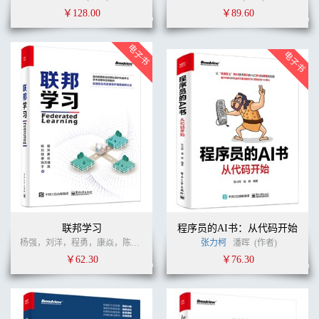
￥128.00
￥89.60
联邦学习
程序员的AI书：从代码开始
杨强，刘洋，程勇，康焱，陈天健，于涵
(作者)
张力柯
杨强
(译者)
潘晖
(作者)
￥62.30
￥76.30