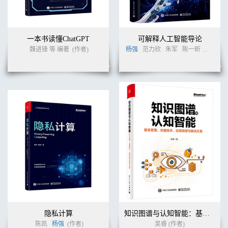
一本书读懂ChatGPT
可解释人工智能导论
魏进锋 等 编著
(作者)
杨强
范力欣
朱军
陈一昕
张拳石
隐私计算
知识图谱与认知智能：基本原理、关键技术、应用场景与解决方案
陈凯
杨强
(作者)
吴睿 (作者)