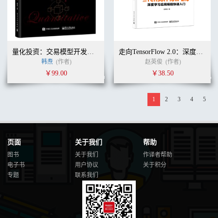
量化投资：交易模型开发与数据挖据
走向TensorFlow 2.0：深度学习应用编程快速入门
韩焘
(作者)
赵英俊
(作者)
￥99.00
￥38.50
1
2
3
4
5
页面
关于我们
帮助
图书
关于我们
作译者帮助
电子书
用户协议
关于积分
专题
联系我们