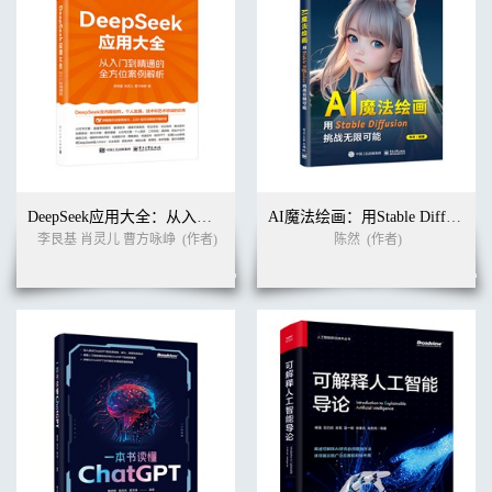
DeepSeek应用大全：从入门到精通的全方位案例解析
AI魔法绘画：用Stable Diffusion挑战无限可能
李艮基 肖灵儿 曹方咏峥
(作者)
陈然
(作者)