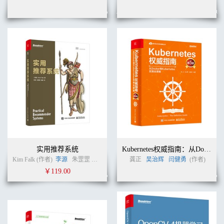
实用推荐系统
Kubernetes权威指南：从Docker到Kubernetes实践全接触（第5版）
Kim Falk (作者)
李源
朱罡罡
温睿
(译者)
龚正
吴治辉
闫健勇
(作者)
￥119.00