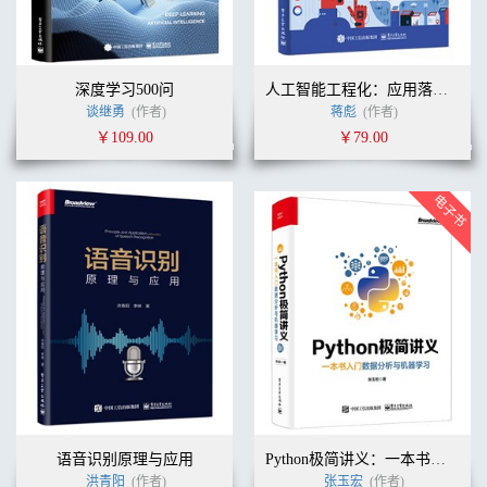
深度学习500问
人工智能工程化：应用落地与中台构建
谈继勇
(作者)
蒋彪
(作者)
￥109.00
￥79.00
语音识别原理与应用
Python极简讲义：一本书入门数据分析与机器学习
洪青阳
(作者)
张玉宏
(作者)