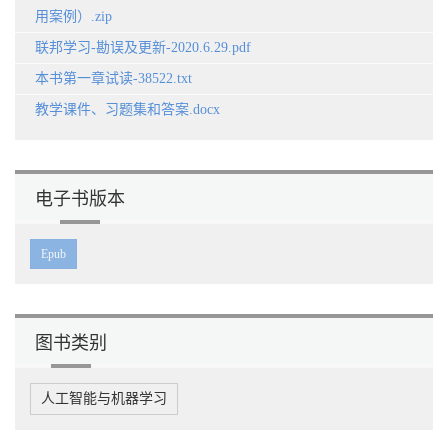
用案例）.zip
9.1.4 环境模型/127
9.1.5 强化学习应用举例/127
联邦学习-勘误及更新-2020.6.29.pdf
9.2 强化学习算法/128
9.3 分布式强化学习/130
本书第一章试读-38522.txt
9.3.1 异步分布式强化学习/130
教学课件、习题集和答案.docx
9.3.2 同步分布式强化学习/131
9.4 联邦强化学习/131
9.4.1 联邦强化学习背景/131
9.4.2 横向联邦强化学习/132
电子书版本
9.4.3 纵向联邦强化学习/134
9.5 挑战与展望/136
Epub
第10 章 应用前景/139
10.1 金融/140
10.2 医疗/141
10.3 教育/142
10.4 城市计算和智慧城市/144
图书类别
10.5 边缘计算和物联网/146
10.6 区块链/147
10.7 第五代移动网路/148
人工智能与机器学习
第11 章 总结与展望/149