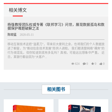
附录A 数据保护法律和法规/151
相关博文
A.1 欧盟的数据保护法规/152
A.1.1 GDPR 中的术语/153
A.1.2 GDPR 重点条款/154
杨强教授团队权威专著《联邦学习》问世，展现数据孤岛和数
A.1.3 GDPR 的影响/156
据保护难题破解之法
A.2 美国的数据保护法规/157
陈晓猛
2020-05-11
A.3 中国的数据保护法规/158
移动互联技术这把“温柔刀”，带来巨大便利之余，也将我们的个人数据放
参考文献/161
进了橱窗，为“推动信息技术发展”而供人调取。 我们都清楚网络“裸奔”的
行为很混乱，但你知道到底有多乱吗？真相，可能远比想象中严重。 近
日，某银行都会因为“大客户...
624
0
0
0
相关图书