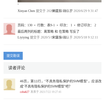
”
第6 章 联邦迁移学习/87
Xinyan Chen
提交于 2020/6/23 11:15:27
宋亚东
确认于 2020/6/29 9:31:47
6.1 异构联邦学习/88
6.2 联邦迁移学习的分类与定义/88
6.3 联邦迁移学习框架/90
页码：130 • 行数：表9-1 • 印次： 1 • 修订印次： 2
6.3.1 加法同态加密/93
最后两列的标题：离策略 和 在策略 写反了
6.3.2 联邦迁移学习的训练过程/94
6.3.3 联邦迁移学习的预测过程/95
Liyiying
提交于 2020/5/17 14:34:12
宋亚东
确认于 2020/5/18 9:12:11
6.3.4 安全性分析/95
6.3.5 基于秘密共享的联邦迁移学习/96
6.4 挑战与展望/97
提交勘误
第7 章 联邦学习激励机制/99
7.1 贡献的收益/100
读者评论
7.1.1 收益分享博弈/100
7.1.2 反向拍卖/102
7.2 注重公平的收益分享框架/103
46页，第11行，“不具务隐私保护的SVM模型”，应该改
7.2.1 建模贡献/103
成“不具有隐私保护的SVM模型”吧？
7.2.2 建模代价/104
cobalt27
发表于 2021/7/22 19:27:41
7.2.3 建模期望损失/105
7.2.4 建模时间期望损失/105
7.2.5 策略协调/106