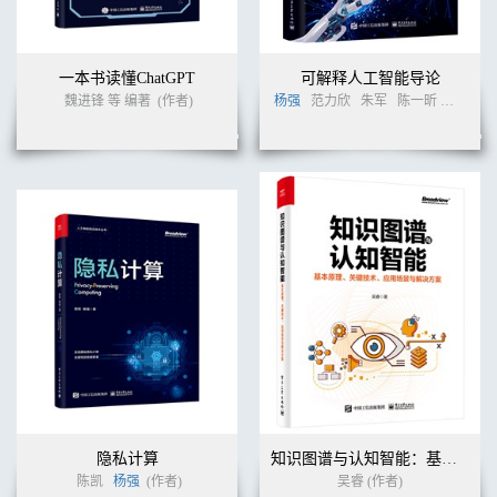
一本书读懂ChatGPT
可解释人工智能导论
魏进锋 等 编著
(作者)
杨强
范力欣
朱军
陈一昕
张拳石
隐私计算
知识图谱与认知智能：基本原理、关键技术、应用场景与解决方案
陈凯
杨强
(作者)
吴睿 (作者)