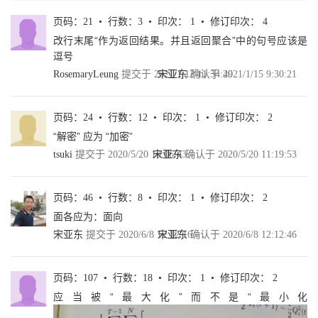
2.3.2 攻击者和安全模型/21
2.4 隐私保护技术/22
页码：21 • 行数：3 • 印次： 1 • 修订印次： 4
2.4.1 安全多方计算/22
改行末尾“作为返回结果。并且返回聚合”中的句号应该是
2.4.2 同态加密/27
逗号
2.4.3 差分隐私/30
RosemaryLeung
提交于 2021/1/12 11:34:49
宋亚东
确认于 2021/1/15 9:30:21
第3 章 分布式机器学习/35
3.1 分布式机器学习介绍/36
页码：24 • 行数：12 • 印次： 1 • 修订印次： 2
3.1.1 分布式机器学习的定义/36
3.1.2 分布式机器学习平台/37
“解密” 应为 “加密”
3.2 面向扩展性的DML /39
tsuki
提交于 2020/5/20 10:06:43
宋亚东
确认于 2020/5/20 11:19:53
3.2.1 大规模机器学习/39
3.2.2 面向扩展性的DML 方法/40
3.3 面向隐私保护的DML /43
页码：46 • 行数：8 • 印次： 1 • 修订印次： 2
3.3.1 隐私保护决策树/43
面各应为：面向
3.3.2 隐私保护方法/45
3.3.3 面向隐私保护的DML 方案/45
宋亚东
提交于 2020/6/8 12:12:16
宋亚东
确认于 2020/6/8 12:12:46
3.4 面向隐私保护的梯度下降方法/48
3.4.1 朴素联邦学习/49
3.4.2 隐私保护方法/49
页码：107 • 行数：18 • 印次： 1 • 修订印次： 2
3.5 挑战与展望/51
应当被“最大化”而不是“最小化