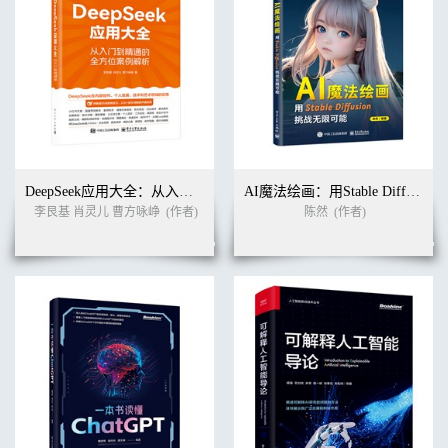
DeepSeek应用大全：从入门到精通的全方位案例解析
AI魔法绘画：用Stable Diffusion挑战无限可能
李艮基 肖灵儿 曹方咏峥
(作者)
陈然
(作者)