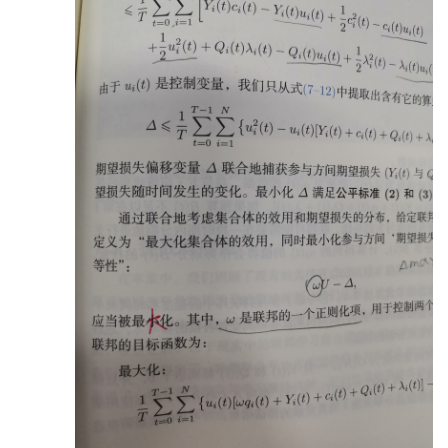
第4 章 横向联邦学习/53
4.1 横向联邦学习的定义/54
4.2 横向联邦学习架构/55
4.2.1 客户-服务器架构/55
4.2.2 对等网络架构/58
4.2.3 全局模型评估/59
4.3 联邦平均算法介绍/60
4.3.1 联邦优化/60
4.3.2 联邦平均算法/63
4.3.3 安全的联邦平均算法/65
4.4 联邦平均算法的改进/68
4.4.1 通信效率提升/68
4.4.2 参与方选择/69
4.5 相关工作/69
4.6 挑战与展望/71
第5 章 纵向联邦学习/73
5.1 纵向联邦学习的定义/74
5.2 纵向联邦学习的架构/75
5.3 纵向联邦学习算法/77
5.3.1 安全联邦线性回归/77
5.3.2 安全联邦提升树/80
5.4 挑战与展望/85