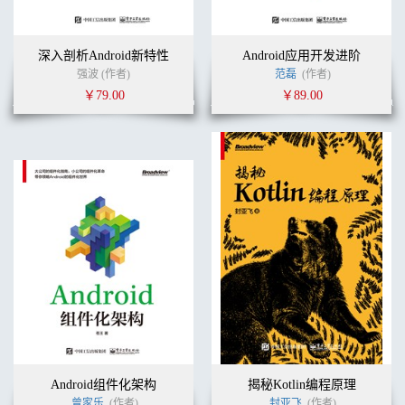
深入剖析Android新特性
Android应用开发进阶
强波 (作者)
范磊
(作者)
￥79.00
￥89.00
Android组件化架构
揭秘Kotlin编程原理
曾家乐
(作者)
封亚飞
(作者)