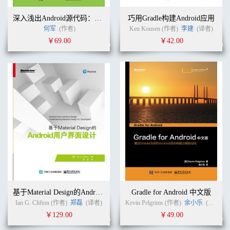
深入浅出Android源代码：基于Android 6.0 源代码和实际开发案例剖析
巧用Gradle构建Android应用
何军
(作者)
Ken Kousen (作者)
李建
(译者)
￥69.00
￥42.00
基于Material Design的Android用户界面设计
Gradle for Android 中文版
Ian G. Clifton (作者)
郑磊
(译者)
Kevin Pelgrims (作者)
余小乐
(译者)
￥129.00
￥49.00