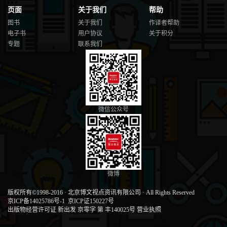
页面
关于我们
帮助
图书
关于我们
作译者帮助
电子书
用户协议
关于积分
专题
联系我们
微信公众号
微博
版权所有©1998-2016
·
北京博文视点资讯有限公司
·
All Rights Reserved
京ICP备14025786号-1
京ICP证150227号
出版物经营许可证 新出发 京零字 第 丰140025号
营业执照