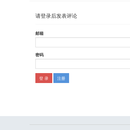
长按 22
通知图标 22
来自其他平台的样式 23
小结 23
第2章 理解view——用户界面的构架模块 25
什么是view 26
View ID 28
理解view 尺寸 29
显示文本 33
显示图片 38
背景 38
聚集用户输入的view 40
其他值得关注的view 44
事件的监听 47
其他监听器 48
小结 48
第3章 用ViewGroup与Fragment创建全布局 49
理解ViewGroup以及常见的实现方式 50
其他值得关注的ViewGroup 61
用Fragment封装view逻辑 63
Fragment 的生命周期 64
给予 Fragment 数据 65