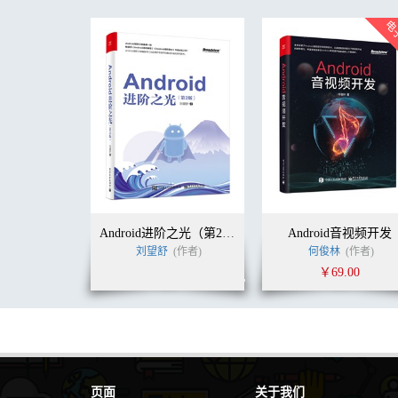
与Activity 进行通讯 66
执行Fragment 的事务 69
争议 70
支持库 70
CardView 库 72
Design 库 72
GridLayout 库 73
Leanback 库 73
MediaRouter 库 73
Palette 库 73
RecyclerView 库 74
注解支持库 74
小结 74
第4章 添加应用的图形和资源 77
Android进阶之光（第2版）
Android音视频开发
Android中资源的介绍 78
刘望舒
(作者)
何俊林
(作者)
资源限定符 78
￥69.00
理解密度 83
可支持的图片文件 84
栅格图片 85
矢量图片 86
9-patch图片 86
XML可绘制对象 88
Layer List 89
页面
关于我们