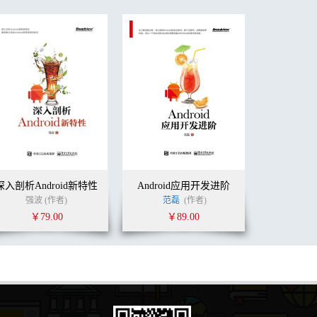
深入剖析Android新特性
Android应用开发进阶
强波 (作者)
范磊
(作者)
￥79.00
￥89.00