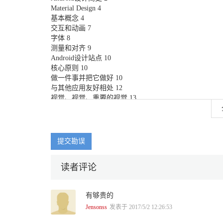
Material Design 4
基本概念 4
交互和动画 7
字体 8
测量和对齐 9
Android设计站点 10
核心原则 10
做一件事并把它做好 10
与其他应用友好相处 12
视觉、视觉、重要的视觉 13
简单但强大 14
平台一致性 15
适应用户 16
标准组件 17
提交勘误
系统栏 17
通知系统 18
读者评论
应用栏 19
Tab 和侧边式抽屉导航 20
FAB 20
有够贵的
支持多种设备 21
避免让人痛苦的错误 22
Jensonss
发表于 2017/5/2 12:26:53
菜单键 22