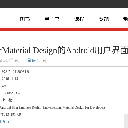
图书
电子书
课程
专题
Material Design的Android用户
Clifton (作者)
郑磊
(译者)
：
978-7-121-30034-9
：
2016-11-15
：
460
：
16(185*235)
：
上市销售
ndroid User Interface Design: Implementing Material Design for Developers
9780134191409
张春雨