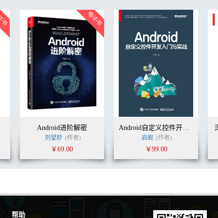
Android进阶解密
Android自定义控件开发入门与实战
刘望舒
(作者)
启舰
(作者)
￥69.00
￥99.00
帮助