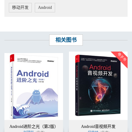
3.2.7 参考资料与推荐读物 159
移动开发
Android
3.3 Android Runtime（ART） 159
3.3.1 ART VS.Dalvik 159
3.3.2 OAT文件格式 162
3.3.3 boot.oat与boot.art 165
3.3.4 Dalvik到ART的切换 166
3.3.5 ART虚拟机的启动过程 169
相关图书
3.3.6 内存分配 173
3.3.7 垃圾回收 178
3.3.8 JIT的回归 182
3.3.9 ART虚拟机的演进与配置 185
3.3.10 参考资料与推荐读物 186
第4章 用户界面改进 187
4.1 多窗口功能 187
4.1.1 概述 188
4.1.2 开发者相关 189
4.1.3 内部实现 191
4.1.4 参考资料与推荐读物 205
4.2 App Shortcuts 206
4.2.1 开发者API 206
4.2.2 内部实现 209
Android进阶之光（第2版）
Android音视频开发
第5章 系统界面改进 215