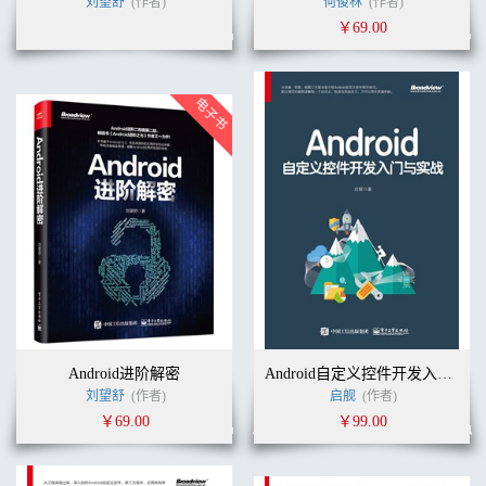
刘望舒
(作者)
何俊林
(作者)
5.1 SystemUI整体介绍 215
5.1.1 SystemUI简介 215
￥69.00
5.1.2 SystemUI的初始化 216
5.1.3 System Bar的初始化 221
5.1.4 参考资料与推荐读物 224
5.2 System Bar 224
5.3 Notification 234
5.3.1 开发者API 234
5.3.2 通知栏与通知窗口 240
5.3.3 Notification从发送到显示 243
5.4 Quick Settings 256
5.4.1 开发者API 256
5.4.2 系统实现 260
5.4.3 参考资料与推荐读物 265
第6章 功耗的改进 266
6.1 Project Volta 266
6.1.1 JobScheduler API 267
6.1.2 电量消耗分析工具 277
Android进阶解密
Android自定义控件开发入门与实战
6.1.3 在虚拟机层面减少电池消耗 279
刘望舒
(作者)
启舰
(作者)
6.1.4 省电模式 280
￥69.00
￥99.00
6.1.5 结束语 281
6.1.6 参考资料与推荐读物 281
6.2 Doze模式与App StandBy 282