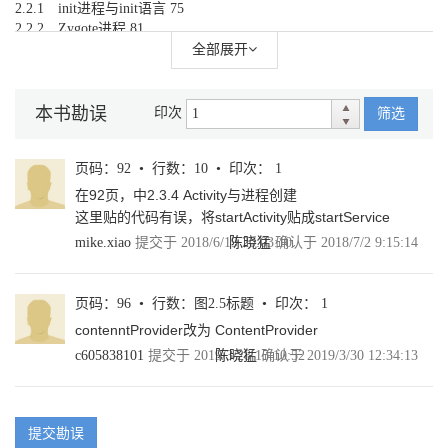
2.2.1 init进程与init语言 75
2.2.2 Zygote进程 81
2.2.3 system_server进程 84
全部展开
2.3 应用进程的创建 87
2.3.1 关于应用组件 87
2.3.2 进程与线程 88
本书勘误
印次
筛选
2.3.3 ActivityManagerService 89
2.3.4 Activity与进程创建 92
2.3.5 Service与进程创建 94
页码：92 • 行数：10 • 印次： 1
2.3.6 ContentProvider与进程创建 96
在92页，中2.3.4 Activity与进程创建
2.3.7 BroadcastReceiver与进程创建 97
这里贴的代码有误，将startActivity贴成startService
2.3.8 参考资料与推荐读物 99
mike.xiao
提交于 2018/6/19 20:03:10
陈晓猛
确认于 2018/7/2 9:15:14
2.4 进程的优先级管理 100
2.4.1 优先级的依据 100
2.4.2 优先级的基础 102
页码：96 • 行数：图2.5标题 • 印次： 1
2.4.3 优先级的更新 105
2.4.4 优先级的算法 108
contenntProvider改为 ContentProvider
2.4.5 优先级的生效 119
c605838101
提交于 2019/3/28 15:10:52
陈晓猛
确认于 2019/3/30 12:34:13
2.4.6 结束语 119
2.4.7 参考资料与推荐读物 120
2.5 进程与内存的回收 120
2.5.1 开发者API 121
提交勘误