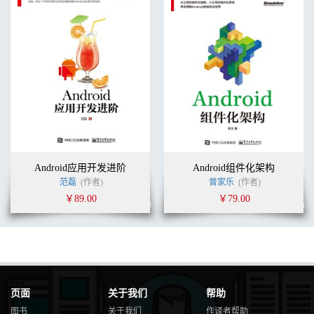
6.2.1 概述 282
6.2.2 了解Doze模式 282
6.2.3 了解App StandBy 284
6.2.4 对其他用例的支持 284
6.2.5 在Doze模式和App StandBy下进行测试 285
6.2.6 Doze模式的实现 287
6.2.7 App StandBy的实现 293
6.2.8 参考资料与推荐读物 297
6.3 Android 8.0上的后台限制 297
6.3.1 概览 298
6.3.2 后台服务限制 299
6.3.3 广播限制 300
Android应用开发进阶
Android组件化架构
6.3.4 系统实现 301
范磊
(作者)
曾家乐
(作者)
6.3.5 结束语 308
￥89.00
￥79.00
第7章 面向设备管理的改进 310
7.1 多用户的支持 310
7.1.1 术语 311
7.1.2 支持多用户 312
7.1.3 多用户的实现 313
7.1.4 参考资料与推荐读物 333
7.2 设备管理 334
页面
关于我们
帮助
7.2.1 Device Administration API介绍 334
图书
关于我们
作译者帮助