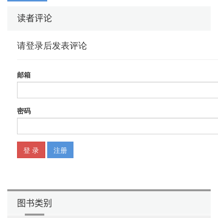
2.5.2 虚拟机的垃圾回收 122
2.5.3 开发者的内存回收 122
读者评论
2.5.4 Linux OOM Killer 123
2.5.5 LowMemoryKiller 125
2.5.6 进程的死亡处理 126
2.5.7 参考资料与推荐读物 127
2.6 结束语 127
第3章 Android系统上的虚拟机 129
3.1 Java语言与Java虚拟机 130
3.1.1 Java语言 130
3.1.2 Java虚拟机 130
3.1.3 Java虚拟机实现架构 130
3.1.4 类加载器（Class loader） 132
3.1.5 垃圾回收 132
3.1.6 结束语 135
3.1.7 参考资料与推荐读物 135
3.2 Dalvik虚拟机 135
3.2.1 Stack-based VS. Register-based 136
3.2.2 Dalvik Executable(dex)文件 137
3.2.3 Dalvik指令 139
3.2.4 Dalvik启动过程 144
图书类别
3.2.5 程序的执行：解释与编译 153
3.2.6 Dalvik上的垃圾回收 156