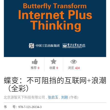
推荐
0
收藏
0
浏览
424
蝶变：不可阻挡的互联网+浪潮
（全彩）
北京源智天下科技有限公司 ,
张启玉
,
刘刚
(作者)
书 号：
978-7-121-26134-3