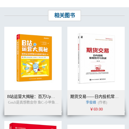
相关图书
B站运营大揭秘：百万Up主真想教会你的创作笔记
期货交易——日内投机常用技巧与实战
GenJi是真想教会你 鱼C-小甲鱼 阿Test正经比比 编著
李俊峰
(作者)
(作者)
￥69.00