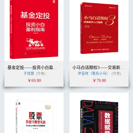
基金定投——投资小白盈利指南
小马白话期权3——交易新手入门指南（全彩）
于佳蓉
(作者)
尹呈祥（笔名小马）
(作者)
￥69.80
￥79.00