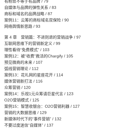
有粉丝不等于有品牌 / 79
自媒体与品牌的弹性关系 / 83
商标和域名的品牌战略 / 87
案例11：云筹的商标域名双保险 / 90
网络舆情新思路 / 93
第 4 章 营销篇：不进则退的营销战争 / 97
互联网思维下的营销新定义 / 99
理性看待“免费模式” / 103
案例12：被“收费”救活的Chargify / 105
预见微商的未来 / 107
弧线营销理论 / 112
案例13：花礼网的星座花开 / 114
媒体营销新打法 / 116
众筹营销 / 120
案例14：乐视1元众筹请巨星代言 / 123
O2O营销模式 / 125
案例15：智慧收银台：O2O营销利器 / 127
营销的大数据思维 / 129
新媒体时代下的“事件营销” / 132
不要过度迷信“自媒体” / 137