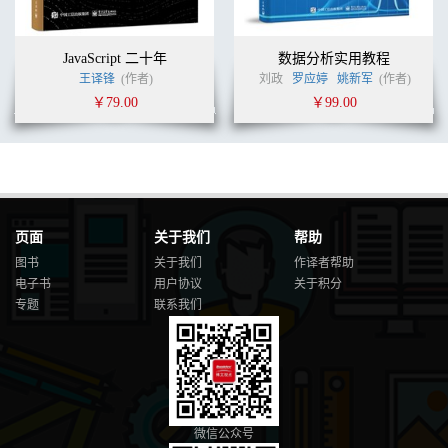
JavaScript 二十年
数据分析实用教程
王译锋
(作者)
刘政
罗应婷
姚新军
(作者)
￥79.00
￥99.00
页面
关于我们
帮助
图书
关于我们
作译者帮助
电子书
用户协议
关于积分
专题
联系我们
微信公众号