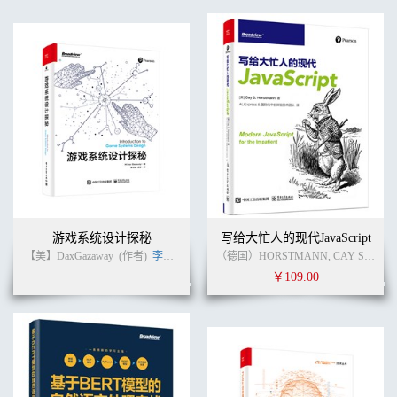
游戏系统设计探秘
写给大忙人的现代JavaScript
【美】DaxGazaway
(作者)
李天颀
李享
(译者)
（德国）HORSTMANN, CAY S. (作者)
￥109.00