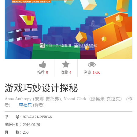
推荐
0
收藏
4
浏览
1.6K
游戏巧妙设计探秘
Anna Anthropy (安娜.安托弗), Naomi Clark（娜奥米.克拉克） (作
者)
李福东
(译者)
书 号：
978-7-121-29583-6
出版日期：
2016-09-20
页 数：
256