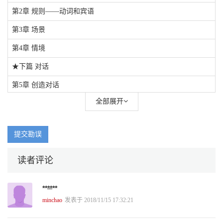
第2章 规则——动词和宾语
第3章 场景
第4章 情境
★下篇 对话
第5章 创造对话
全部展开
第6章 阻力
第7章 讲述故事
提交勘误
读者评论
**
**
**
minchao
发表于 2018/11/15 17:32:21