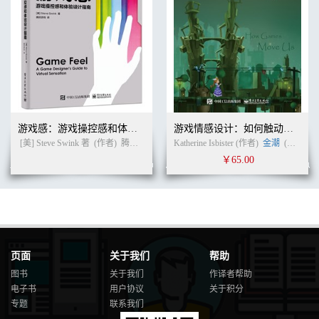
游戏感：游戏操控感和体验设计指南
游戏情感设计：如何触动玩家的心灵
[美] Steve Swink 著
(作者)
腾讯游戏 译
(译者)
Katherine Isbister (作者)
金潮
(译者)
￥65.00
页面
关于我们
帮助
图书
关于我们
作译者帮助
电子书
用户协议
关于积分
专题
联系我们