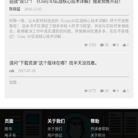
迎战“双12”！《Unity3D实战核心技术详解》独家预售开启！
陈晓猛
2016-12-05
时隔一周，让大家时刻挂念的《Unity3D实战核心技术详解》终于开放预
售啦！ 这本书不仅满足了很多年轻人的学习欲望，并且与实际开发相结
合，能够解决工作中真实遇到的问题。预售期间优惠多多，实在不容错
过！ Unity 3D实战核心技术详解 ...
3762
36
0
1
请问“下载资源”这个版块在哪？找半天没找着。
czk
2017-07-29
如题 ...
6775
28
0
1
页面
关于我们
帮助
图书
关于我们
作译者帮助
电子书
用户协议
关于积分