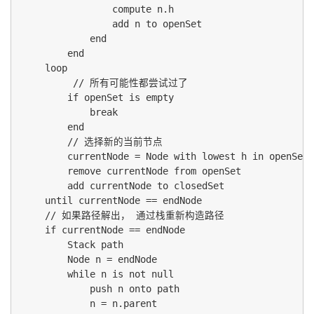
                compute n.h

                add n to openSet

            end

        end

    loop

         // 所有可能性都尝试过了

        if openSet is empty

            break

        end

        // 选择新的当前节点

        currentNode = Node with lowest h in openSet

        remove currentNode from openSet

        add currentNode to closedSet

    until currentNode == endNode

    // 如果路径解出， 通过栈重新构造路径

    if currentNode == endNode

        Stack path

        Node n = endNode

        while n is not null

            push n onto path

            n = n.parent
