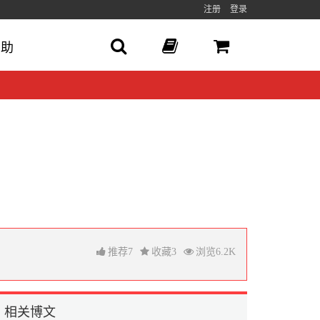
注册
登录
帮助
推荐
7
收藏
3
浏览
6.2K
相关博文