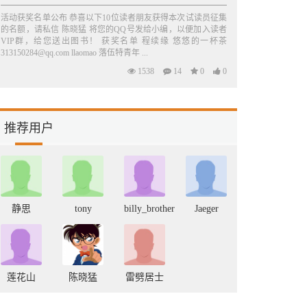
活动获奖名单公布 恭喜以下10位读者朋友获得本次试读员征集
的名额，请私信 陈晓猛 将您的QQ号发给小编，以便加入读者
VIP群，给您送出图书！ 获奖名单 程续缘 悠悠的一杯茶
313150284@qq.com llaomao 落伍特青年 ...
1538
14
0
0
推荐用户
静思
tony
billy_brother
Jaeger
莲花山
陈晓猛
雷劈居士