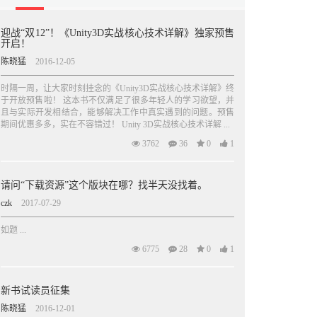
迎战“双12”！《Unity3D实战核心技术详解》独家预售
开启！
陈晓猛
2016-12-05
时隔一周，让大家时刻挂念的《Unity3D实战核心技术详解》终
于开放预售啦！ 这本书不仅满足了很多年轻人的学习欲望，并
且与实际开发相结合，能够解决工作中真实遇到的问题。预售
期间优惠多多，实在不容错过！ Unity 3D实战核心技术详解 ...
3762
36
0
1
请问“下载资源”这个版块在哪？找半天没找着。
czk
2017-07-29
如题 ...
6775
28
0
1
新书试读员征集
陈晓猛
2016-12-01