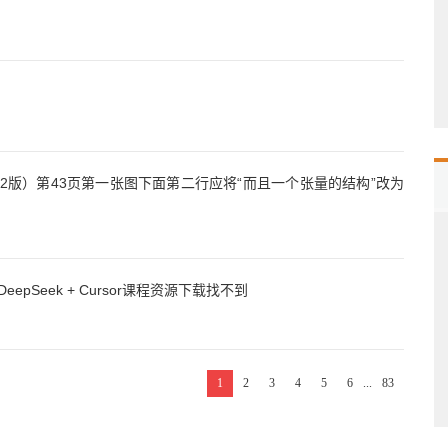
框架（第2版）第43页第一张图下面第二行应将“而且一个张量的结构”改为
pSeek + Cursor课程资源下载找不到
1
2
3
4
5
6
...
83