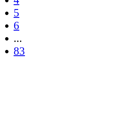
5
6
...
83