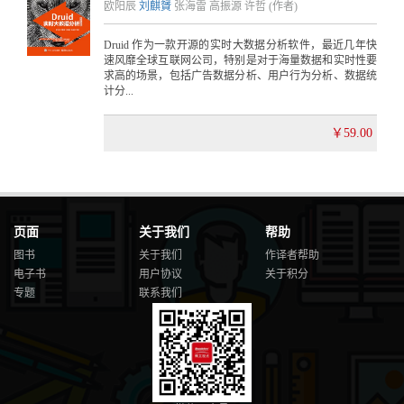
欧阳辰
刘麒贇
张海雷
高振源
许哲
(作者)
Druid 作为一款开源的实时大数据分析软件，最近几年快
速风靡全球互联网公司，特别是对于海量数据和实时性要
求高的场景，包括广告数据分析、用户行为分析、数据统
计分...
￥59.00
页面
关于我们
帮助
图书
关于我们
作译者帮助
电子书
用户协议
关于积分
专题
联系我们