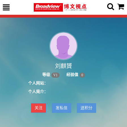
刘麒贇
等级
经验值
V
1
0
个人网站：
个人简介：
关注
发私信
送积分