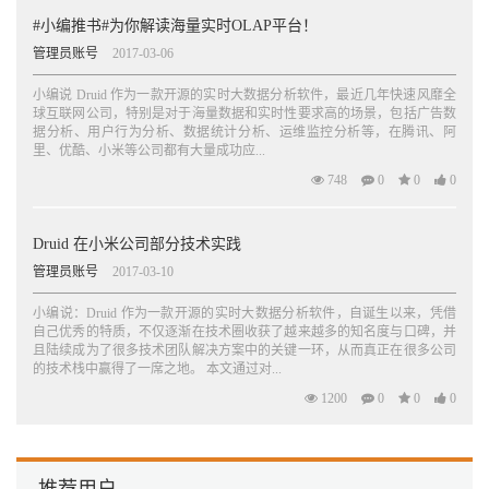
. . . . . . . . . . . . 58
#小编推书#为你解读海量实时OLAP平台！
4.1 安装准备58
4.1.1 安装包简介58
管理员账号
2017-03-06
4.1.2 安装环境59
4.1.3 Druid 外部依赖60
小编说 Druid 作为一款开源的实时大数据分析软件，最近几年快速风靡全
球互联网公司，特别是对于海量数据和实时性要求高的场景，包括广告数
4.2 简单示例61
据分析、用户行为分析、数据统计分析、运维监控分析等，在腾讯、阿
4.2.1 服务运行61
里、优酷、小米等公司都有大量成功应...
4.2.2 数据导入与查询62
4.3 规划与部署65
748
0
0
0
4.4 基本配置68
4.4.1 基础依赖配置68
Druid 在小米公司部分技术实践
4.4.2 数据节点配置调优69
4.4.3 查询节点配置调优69
管理员账号
2017-03-10
4.5 集群节点配置示例70
4.5.1 节点规划70
小编说：Druid 作为一款开源的实时大数据分析软件，自诞生以来，凭借
自己优秀的特质，不仅逐渐在技术圈收获了越来越多的知名度与口碑，并
4.5.2 Master 机器配置72
且陆续成为了很多技术团队解决方案中的关键一环，从而真正在很多公司
4.5.3 Data 机器配置76
的技术栈中赢得了一席之地。 本文通过对...
4.6 小结79
第5 章数据摄入. . . . . . . . . . . . . . . . . . . . . . . . . . . . . . . . . . . . . . . .
1200
0
0
0
. . . . . . . . . . . . . 80
5.1 数据摄入的两种方式80
5.1.1 流式数据源80
5.1.2 静态数据源81
推荐用户