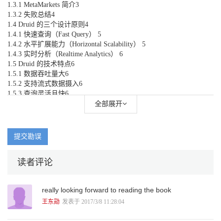
1.3.1 MetaMarkets 简介3
1.3.2 失败总结4
1.4 Druid 的三个设计原则4
1.4.1 快速查询（Fast Query） 5
1.4.2 水平扩展能力（Horizontal Scalability） 5
1.4.3 实时分析（Realtime Analytics） 6
1.5 Druid 的技术特点6
1.5.1 数据吞吐量大6
1.5.2 支持流式数据摄入6
1.5.3 查询灵活且快6
1.5.4 社区支持力度大7
全部展开
1.6 Druid 的Hello World 7
1.6.1 Druid 的部署环境7
1.6.2 Druid 的基本概念7
提交勘误
1.7 系统的扩展性9
1.8 性能指标10
读者评论
1.9 Druid 的应用场景10
1.9.1 国内公司11
1.9.2 国外公司12
really looking forward to reading the book
1.10 小结13
参考资料13
王东勋
发表于 2017/3/8 11:28:04
第2 章数据分析及相关软件. . . . . . . . . . . . . . . . . . . . . . . . . . . . . . . .