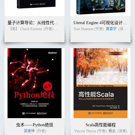
6.2.2 Aggregator 121
6.2.3 Post-Aggregator 125
6.2.4 Search Query 129
6.2.5 Interval 129
量子计算导论：从线性代数到量子编程
Unreal Engine 4可视化设计：交互可视化、动画与渲染开发绝艺
6.2.6 Context 130
【美】 Chuck Easttom
(作者)
王仁强
吴铭
Tom Shannon (作者)
(译者)
龚震宇
(译者)
6.3 案例介绍131
6.4 Timeseries 134
6.5 TopN 138
6.6 GroupBy 144
6.7 Select 149
6.8 Search 151
6.9 元数据查询153
6.10 小结156
第7 章高级功能和特性. . . . . . . . . . . . . . . . . . . . . . . . . . . . . . . . . . .
. . . . . . . . . . . 157
7.1 近似直方图（Approximate Histogram） 158
7.1.1 分位数和直方图158
7.1.2 实现原理158
7.1.3 如何使用161
7.1.4 近似直方图小结163
7.2 数据Sketch 163
虫术——Python绝技
Scala高性能编程
7.2.1 DataSketch Aggregator 163
梁睿坤
(作者)
Vincent Theron (作者)
杨云
(译者)