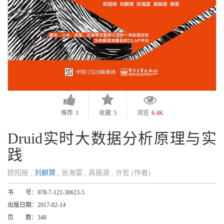
推荐
1
收藏
5
浏览
6.4K
Druid实时大数据分析原理与实
践
欧阳辰 ,
刘麒贇
, 张海雷 , 高振源 , 许哲 (作者)
书 号：
978-7-121-30623-5
出版日期：
2017-02-14
页 数：
348