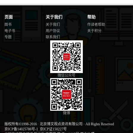
7.6.7 获取Supervisor 的历史187
7.7 最佳实践187
7.7.1 容量规划187
页面
关于我们
帮助
7.7.2 Supervisor 的持久化187
图书
关于我们
作译者帮助
7.7.3 Schema 的配置与变更188
电子书
用户协议
关于积分
7.8 小结188
专题
联系我们
第8 章核心源代码探析. . . . . . . . . . . . . . . . . . . . . . . . . . . . . . . . . . .
. . . . . . . . . . . 189
8.1 如何编译Druid 代码189
8.2 Druid 项目介绍190
8.3 索引结构模块和层次关系192
8.4 Column 结构192
8.5 Segment 195
微信公众号
8.6 Query 模块203
8.6.1 基础组件203
8.6.2 内存池管理206
8.6.3 查询流程概览207
8.6.4 查询引擎225
8.7 Coordinator 模块229
微博
8.8 小结237
第9 章监控和安全. . . . . . . . . . . . . . . . . . . . . . . . . . . . . . . . . . . . . . .
版权所有©1998-2016
·
北京博文视点资讯有限公司
·
All Rights Reserved
. . . . . . . . . . . . 238
京ICP备14025786号-1
京ICP证150227号