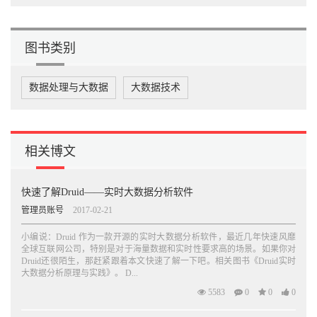
3.4.1 Segment 数据文件的制造与传播47
3.4.2 高可用性与可扩展性48
3.5 历史节点49
图书类别
3.5.1 内存为王的查询之道49
3.5.2 层的分组功能50
3.5.3 高可用性与可扩展性51
数据处理与大数据
大数据技术
3.6 查询节点51
3.6.1 查询中枢点51
3.6.2 缓存的使用52
3.6.3 高可用性52
相关博文
3.7 协调节点53
3.7.1 集群数据负载均衡的主宰53
3.7.2 利用规则管理数据生命周期53
快速了解Druid——实时大数据分析软件
3.7.3 副本实现Segment 的高可用性54
3.7.4 高可用性54
管理员账号
2017-02-21
3.8 索引服务54
3.8.1 主从结构的架构54
小编说：Druid 作为一款开源的实时大数据分析软件，最近几年快速风靡
全球互联网公司，特别是对于海量数据和实时性要求高的场景。如果你对
3.8.2 统治节点55
Druid还很陌生，那赶紧跟着本文快速了解一下吧。相关图书《Druid实时
3.8.3 中间管理者与苦工56
大数据分析原理与实践》。 D...
3.8.4 任务56
3.9 小结57
5583
0
0
0
第4 章安装与配置. . . . . . . . . . . . . . . . . . . . . . . . . . . . . . . . . . . . . . .