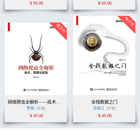
7.2.2 DataSketch Post-Aggregator 167
￥99.00
￥69.00
7.3 地理查询（Geographic Query） 170
7.3.1 基本原理170
7.3.2 空间索引（Spatial Indexing） 171
7.3.3 空间过滤（Spatial Filter） 171
7.3.4 边界条件（Boundary Condition） 172
7.3.5 地理查询小结172
7.4 Router 172
7.4.1 Router 概览172
7.4.2 路由规则174
7.4.3 配置175
7.4.4 路由策略175
7.5 Kaa 索引服务177
7.5.1 设计背景177
7.5.2 实现178
7.5.3 如何使用182
7.6 Supervisor API 186
网络爬虫全解析——技术、原理与实践
全栈数据之门
7.6.1 创建Supervisor 186
罗刚
(作者)
任柳江
(作者)
7.6.2 关闭Supervisor 186
￥49.00
￥49.00
7.6.3 获取当前执行的Supervisor 186
7.6.4 获取Supervisor 规范186
7.6.5 获取Supervisor 的状态报告186
7.6.6 获取所有Supervisor 的历史187