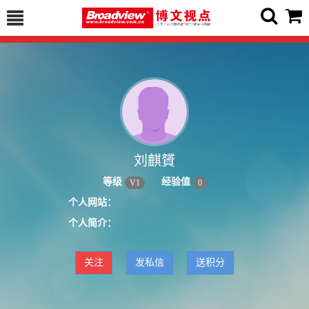
刘麒贇
等级
经验值
V
1
0
个人网站：
个人简介：
关注
发私信
送积分