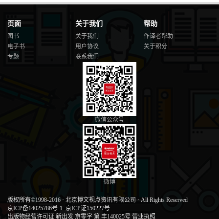
页面
关于我们
帮助
图书
关于我们
作译者帮助
电子书
用户协议
关于积分
专题
联系我们
微信公众号
微博
版权所有©1998-2016
·
北京博文视点资讯有限公司
·
All Rights Reserved
京ICP备14025786号-1
京ICP证150227号
出版物经营许可证 新出发 京零字 第 丰140025号
营业执照