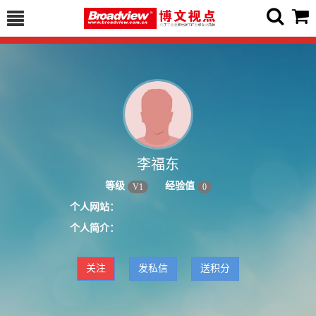
李福东
等级
经验值
V
1
0
个人网站：
个人简介：
关注
发私信
送积分