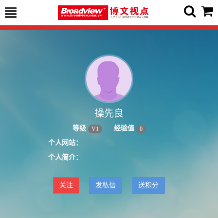
操先良
等级
经验值
V
1
0
个人网站：
个人简介：
关注
发私信
送积分