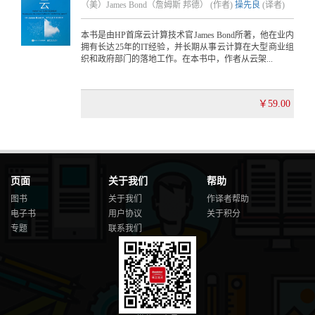
（美）James Bond（詹姆斯 邦德） (作者)
操先良
(译者)
本书是由HP首席云计算技术官James Bond所著，他在业内
拥有长达25年的IT经验，并长期从事云计算在大型商业组
织和政府部门的落地工作。在本书中，作者从云架...
￥59.00
页面
关于我们
帮助
图书
关于我们
作译者帮助
电子书
用户协议
关于积分
专题
联系我们