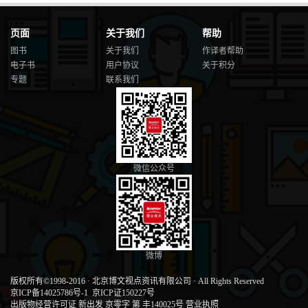
页面
关于我们
帮助
图书
关于我们
作译者帮助
电子书
用户协议
关于积分
专题
联系我们
微信公众号
微博
版权所有©1998-2016
·
北京博文视点资讯有限公司
·
All Rights Reserved
京ICP备14025786号-1
京ICP证150227号
出版物经营许可证 新出发 京零字 第 丰140025号
营业执照