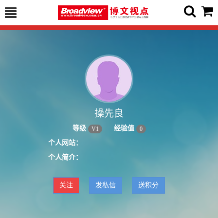
操先良
等级
经验值
V
1
0
个人网站：
个人简介：
关注
发私信
送积分