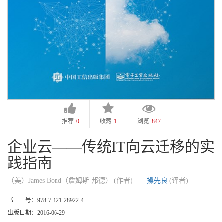
推荐
0
收藏
1
浏览
847
企业云——传统IT向云迁移的实
践指南
（美）James Bond（詹姆斯 邦德） (作者)
操先良
(译者)
书 号：
978-7-121-28922-4
出版日期：
2016-06-29