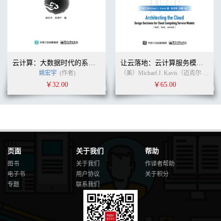
云计算：大数据时代的系统工程（修订版）
让云落地：云计算服务模式（SaaS、PaaS和IaaS）设计决策
姚宏宇
(作者)
（美）Michael J. Kavis（迈克尔 J.凯维斯） (作者)
￥32.00
￥65.00
页面
关于我们
帮助
图书
关于我们
作译者帮助
电子书
用户协议
关于积分
专题
联系我们