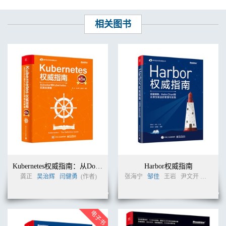
相关图书
Kubernetes权威指南：从Docker到Kubernetes实践全接触（第5版）
Harbor权威指南
龚正
吴治辉
闫健勇
(作者)
张海宁
邹佳
王岩
尹文开
任茂盛 