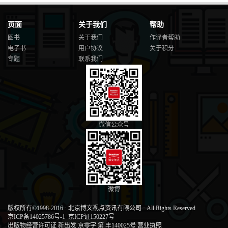
页面
关于我们
帮助
图书
关于我们
作译者帮助
电子书
用户协议
关于积分
专题
联系我们
微信公众号
微博
版权所有©1998-2016
·
北京博文视点资讯有限公司
·
All Rights Reserved
京ICP备14025786号-1
京ICP证150227号
出版物经营许可证 新出发 京零字 第 丰140025号
营业执照