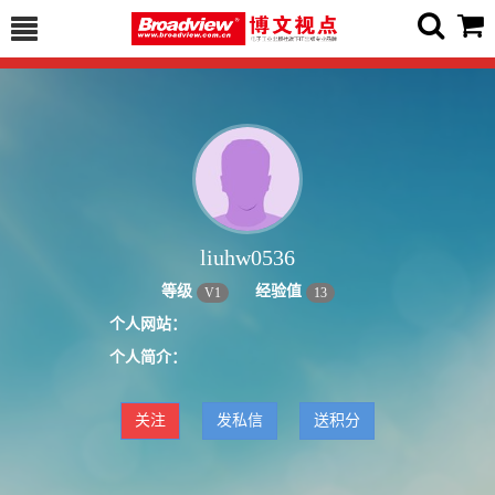
liuhw0536
等级
经验值
V
1
13
个人网站：
个人简介：
关注
发私信
送积分