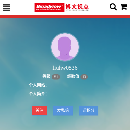
liuhw0536
等级
经验值
V
1
13
个人网站：
个人简介：
关注
发私信
送积分