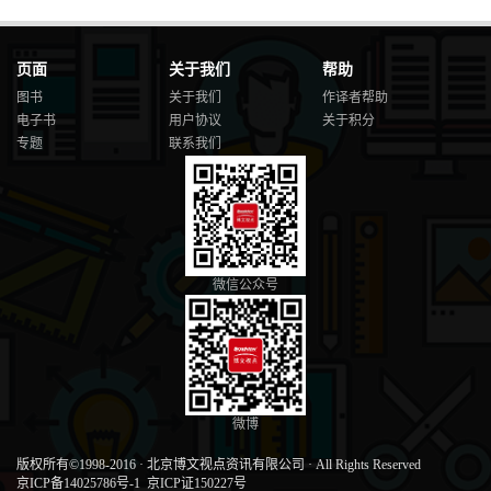
页面
关于我们
帮助
图书
关于我们
作译者帮助
电子书
用户协议
关于积分
专题
联系我们
微信公众号
微博
版权所有©1998-2016
·
北京博文视点资讯有限公司
·
All Rights Reserved
京ICP备14025786号-1
京ICP证150227号