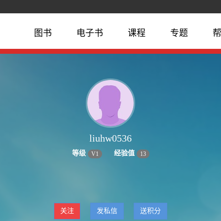
图书
电子书
课程
专题
liuhw0536
等级
经验值
V
1
13
关注
发私信
送积分