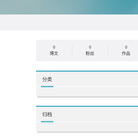
0
0
0
博文
粉丝
作品
分类
归档