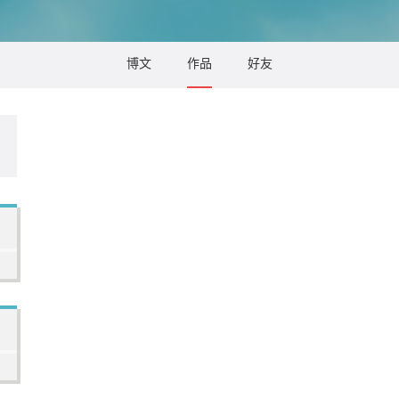
博文
作品
好友