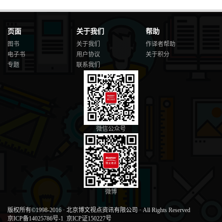
页面
关于我们
帮助
图书
关于我们
作译者帮助
电子书
用户协议
关于积分
专题
联系我们
微信公众号
微博
版权所有©1998-2016
·
北京博文视点资讯有限公司
·
All Rights Reserved
京ICP备14025786号-1
京ICP证150227号