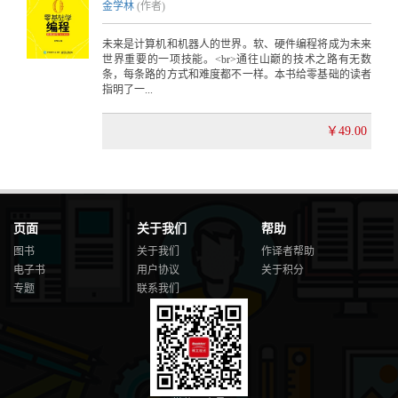
金学林
(作者)
未来是计算机和机器人的世界。软、硬件编程将成为未来
世界重要的一项技能。<br>通往山巅的技术之路有无数
条，每条路的方式和难度都不一样。本书给零基础的读者
指明了一...
￥49.00
页面
关于我们
帮助
图书
关于我们
作译者帮助
电子书
用户协议
关于积分
专题
联系我们