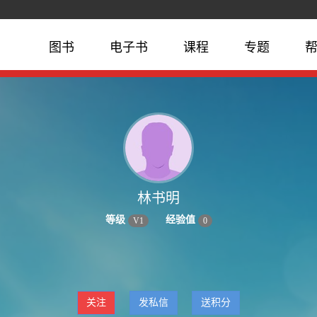
图书
电子书
课程
专题
林书明
等级
经验值
V
1
0
关注
发私信
送积分