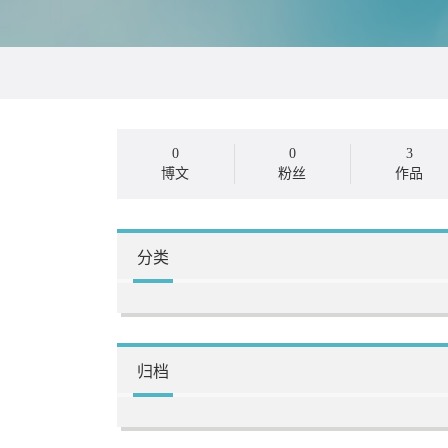
0
0
3
博文
粉丝
作品
分类
归档