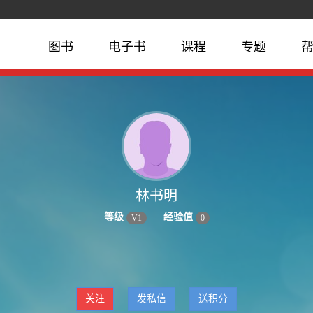
图书
电子书
课程
专题
林书明
等级
经验值
V
1
0
关注
发私信
送积分