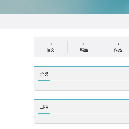
0
0
3
博文
粉丝
作品
分类
归档