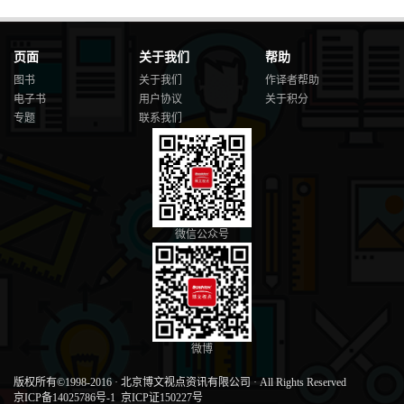
页面
关于我们
帮助
图书
关于我们
作译者帮助
电子书
用户协议
关于积分
专题
联系我们
微信公众号
微博
版权所有©1998-2016
·
北京博文视点资讯有限公司
·
All Rights Reserved
京ICP备14025786号-1
京ICP证150227号