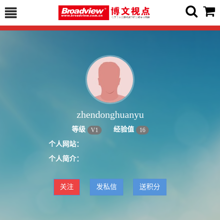
zhendonghuanyu
等级
经验值
V
1
16
个人网站：
个人简介：
关注
发私信
送积分