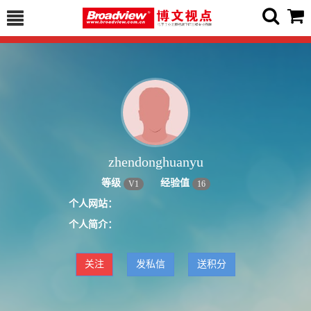
zhendonghuanyu
等级
经验值
V
1
16
个人网站：
个人简介：
关注
发私信
送积分