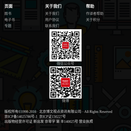
页面
关于我们
帮助
图书
关于我们
作译者帮助
电子书
用户协议
关于积分
专题
联系我们
微信公众号
微博
版权所有©1998-2016
·
北京博文视点资讯有限公司
·
All Rights Reserved
京ICP备14025786号-1
京ICP证150227号
出版物经营许可证 新出发 京零字 第 丰140025号
营业执照