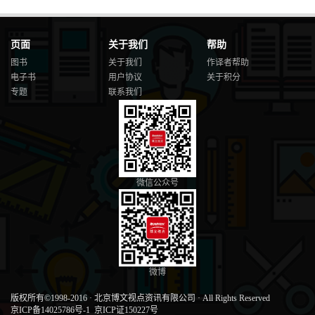
页面
关于我们
帮助
图书
关于我们
作译者帮助
电子书
用户协议
关于积分
专题
联系我们
微信公众号
微博
版权所有©1998-2016
·
北京博文视点资讯有限公司
·
All Rights Reserved
京ICP备14025786号-1
京ICP证150227号