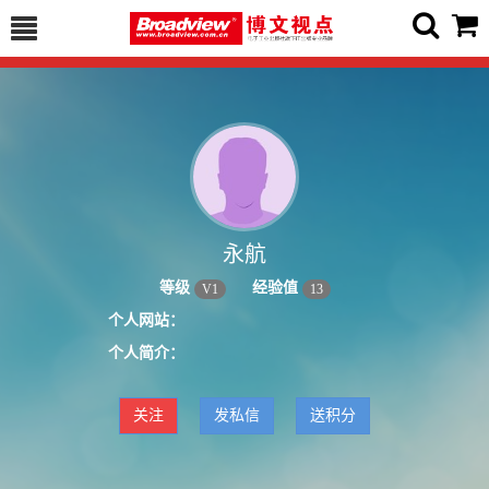
永航
等级
经验值
V
1
13
个人网站：
个人简介：
关注
发私信
送积分