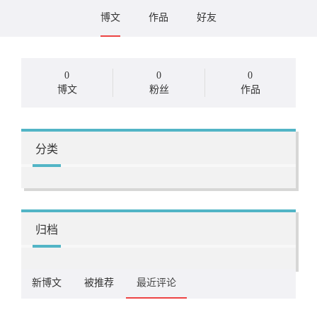
博文
作品
好友
0
0
0
博文
粉丝
作品
分类
归档
新博文
被推荐
最近评论