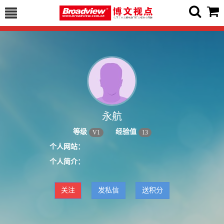
永航
等级
经验值
V
1
13
个人网站：
个人简介：
关注
发私信
送积分