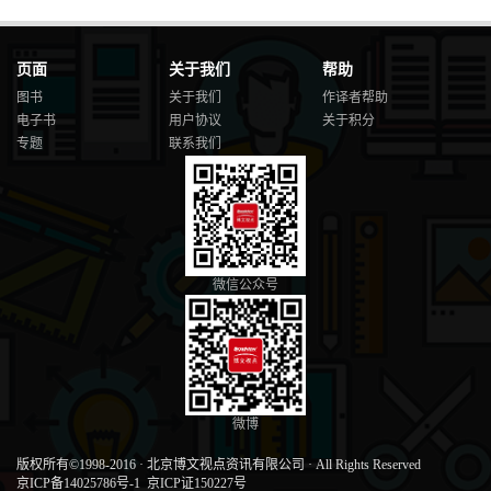
页面
关于我们
帮助
图书
关于我们
作译者帮助
电子书
用户协议
关于积分
专题
联系我们
微信公众号
微博
版权所有©1998-2016
·
北京博文视点资讯有限公司
·
All Rights Reserved
京ICP备14025786号-1
京ICP证150227号