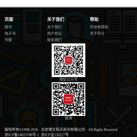
页面
关于我们
帮助
图书
关于我们
作译者帮助
电子书
用户协议
关于积分
专题
联系我们
微信公众号
微博
版权所有©1998-2016
·
北京博文视点资讯有限公司
·
All Rights Reserved
京ICP备14025786号-1
京ICP证150227号