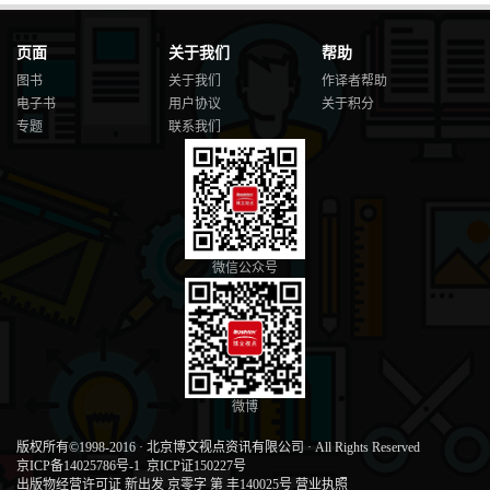
页面
关于我们
帮助
图书
关于我们
作译者帮助
电子书
用户协议
关于积分
专题
联系我们
微信公众号
微博
版权所有©1998-2016
·
北京博文视点资讯有限公司
·
All Rights Reserved
京ICP备14025786号-1
京ICP证150227号
出版物经营许可证 新出发 京零字 第 丰140025号
营业执照