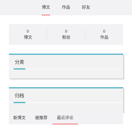
博文
作品
好友
0
0
0
博文
粉丝
作品
分类
归档
新博文
被推荐
最近评论