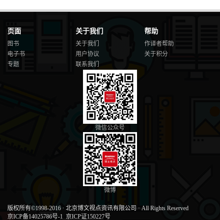
页面
关于我们
帮助
图书
关于我们
作译者帮助
电子书
用户协议
关于积分
专题
联系我们
微信公众号
微博
版权所有©1998-2016
·
北京博文视点资讯有限公司
·
All Rights Reserved
京ICP备14025786号-1
京ICP证150227号