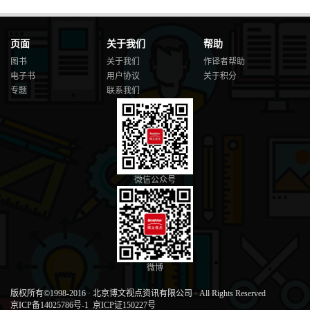
页面
关于我们
帮助
图书
关于我们
作译者帮助
电子书
用户协议
关于积分
专题
联系我们
微信公众号
微博
版权所有©1998-2016
·
北京博文视点资讯有限公司
·
All Rights Reserved
京ICP备14025786号-1
京ICP证150227号