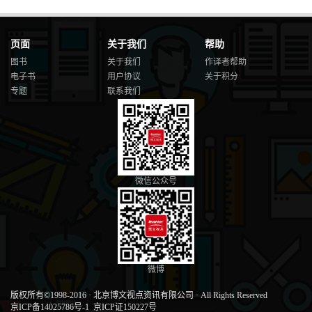
页面
关于我们
帮助
图书
关于我们
作译者帮助
电子书
用户协议
关于积分
专题
联系我们
微信公众号
微博
版权所有©1998-2016
·
北京博文视点资讯有限公司
·
All Rights Reserved
京ICP备14025786号-1
京ICP证150227号