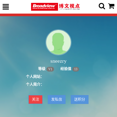
sneezry
等级
经验值
V
1
13
个人网站：
个人简介：
关注
发私信
送积分