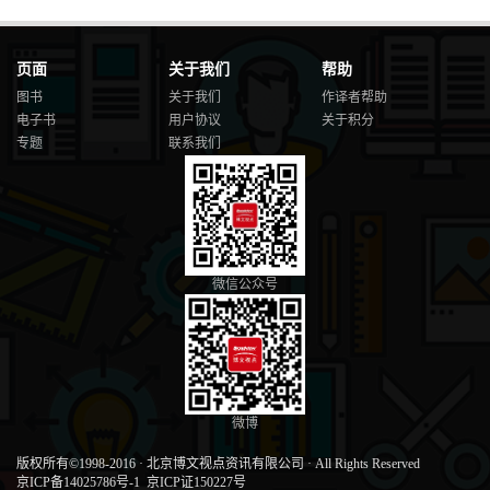
页面
关于我们
帮助
图书
关于我们
作译者帮助
电子书
用户协议
关于积分
专题
联系我们
微信公众号
微博
版权所有©1998-2016
·
北京博文视点资讯有限公司
·
All Rights Reserved
京ICP备14025786号-1
京ICP证150227号