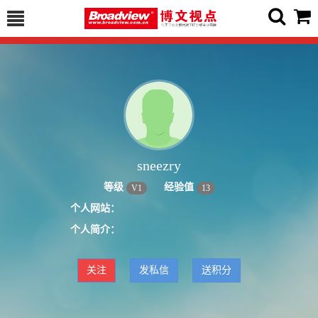
sneezry
等级
经验值
V
1
13
个人网站：
个人简介：
关注
发私信
送积分