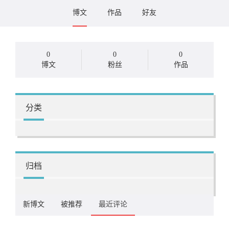
博文
作品
好友
0
0
0
博文
粉丝
作品
分类
归档
新博文
被推荐
最近评论