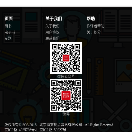
页面
关于我们
帮助
图书
关于我们
作译者帮助
电子书
用户协议
关于积分
专题
联系我们
微信公众号
微博
版权所有©1998-2016
·
北京博文视点资讯有限公司
·
All Rights Reserved
京ICP备14025786号-1
京ICP证150227号