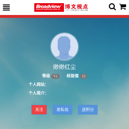
缈缈红尘
等级
经验值
V
1
13
个人网站：
个人简介：
关注
发私信
送积分