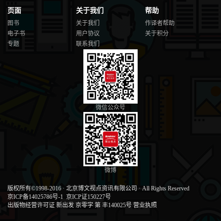
页面
关于我们
帮助
图书
关于我们
作译者帮助
电子书
用户协议
关于积分
专题
联系我们
微信公众号
微博
版权所有©1998-2016
·
北京博文视点资讯有限公司
·
All Rights Reserved
京ICP备14025786号-1
京ICP证150227号
出版物经营许可证 新出发 京零字 第 丰140025号
营业执照