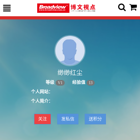
缈缈红尘
等级
经验值
V
1
13
个人网站：
个人简介：
关注
发私信
送积分