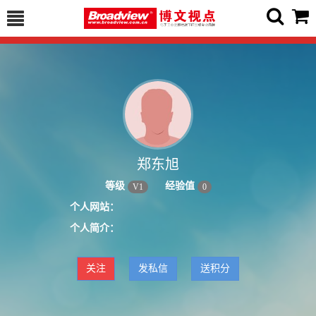
郑东旭
等级
经验值
V
1
0
个人网站：
个人简介：
关注
发私信
送积分