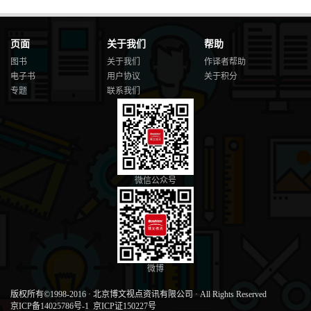
页面
关于我们
帮助
图书
关于我们
作译者帮助
电子书
用户协议
关于积分
专题
联系我们
微信公众号
微博
版权所有©1998-2016
·
北京博文视点资讯有限公司
·
All Rights Reserved
京ICP备14025786号-1
京ICP证150227号