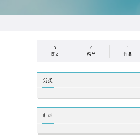
0
0
1
博文
粉丝
作品
分类
归档