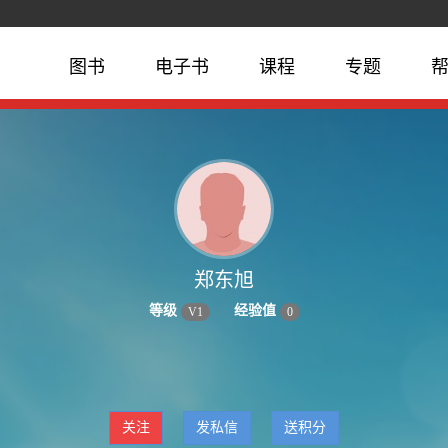
图书
电子书
课程
专题
郑东旭
等级
经验值
V
1
0
关注
发私信
送积分