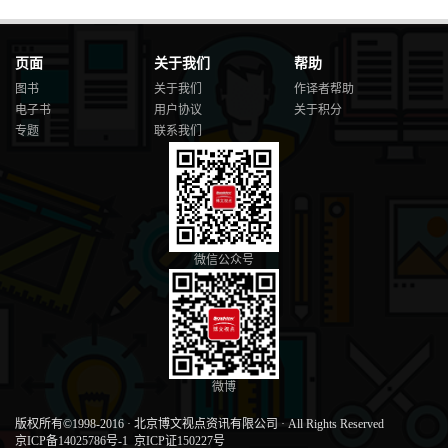
页面
关于我们
帮助
图书
关于我们
作译者帮助
电子书
用户协议
关于积分
专题
联系我们
微信公众号
微博
版权所有©1998-2016
·
北京博文视点资讯有限公司
·
All Rights Reserved
京ICP备14025786号-1
京ICP证150227号