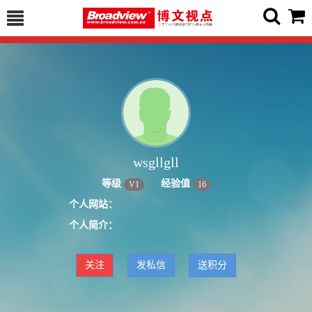
wsgllgll
等级
经验值
V
1
16
个人网站：
个人简介：
关注
发私信
送积分