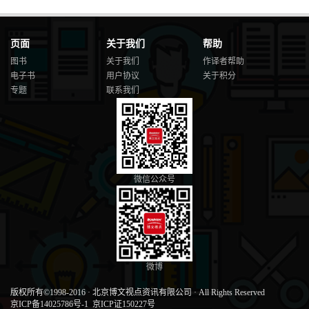
页面
关于我们
帮助
图书
关于我们
作译者帮助
电子书
用户协议
关于积分
专题
联系我们
微信公众号
微博
版权所有©1998-2016
·
北京博文视点资讯有限公司
·
All Rights Reserved
京ICP备14025786号-1
京ICP证150227号