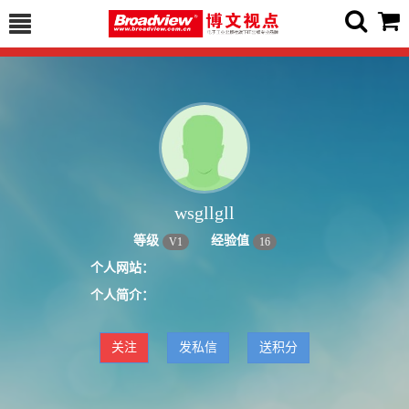
wsgllgll
等级
经验值
V
1
16
个人网站：
个人简介：
关注
发私信
送积分