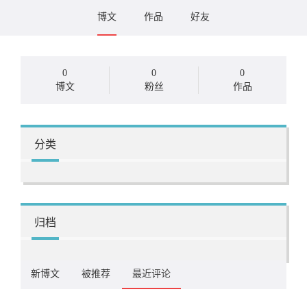
博文
作品
好友
0
0
0
博文
粉丝
作品
分类
归档
新博文
被推荐
最近评论