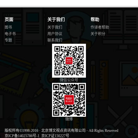
页面
关于我们
帮助
图书
关于我们
作译者帮助
电子书
用户协议
关于积分
专题
联系我们
微信公众号
微博
版权所有©1998-2016
·
北京博文视点资讯有限公司
·
All Rights Reserved
京ICP备14025786号-1
京ICP证150227号