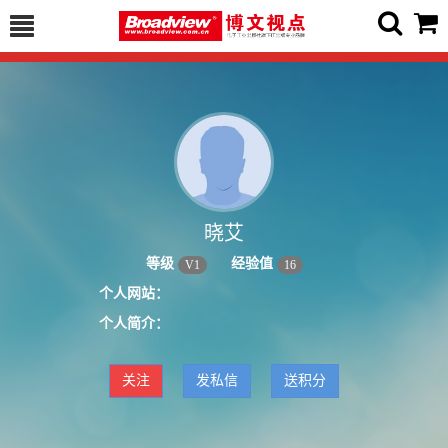
晓艾
等级
经验值
V
1
16
个人网站：
个人简介：
关注
发私信
送积分