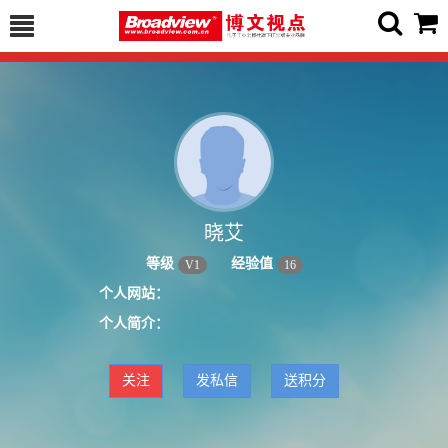
晓艾
等级
经验值
V
1
16
个人网站：
个人简介：
关注
发私信
送积分