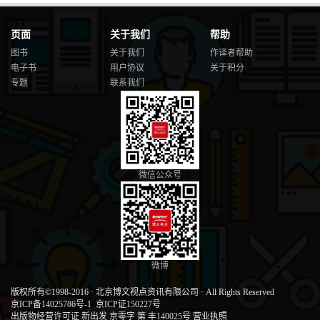
页面
关于我们
帮助
图书
关于我们
作译者帮助
电子书
用户协议
关于积分
专题
联系我们
微信公众号
微博
版权所有©1998-2016
·
北京博文视点资讯有限公司
·
All Rights Reserved
京ICP备14025786号-1
京ICP证150227号
出版物经营许可证 新出发 京零字 第 丰140025号
营业执照