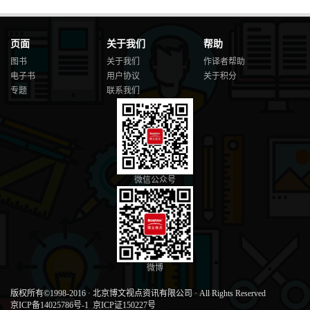
页面
关于我们
帮助
图书
关于我们
作译者帮助
电子书
用户协议
关于积分
专题
联系我们
微信公众号
微博
版权所有©1998-2016
·
北京博文视点资讯有限公司
·
All Rights Reserved
京ICP备14025786号-1
京ICP证150227号