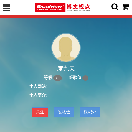
席九天
等级
经验值
V
1
0
个人网站：
个人简介：
关注
发私信
送积分