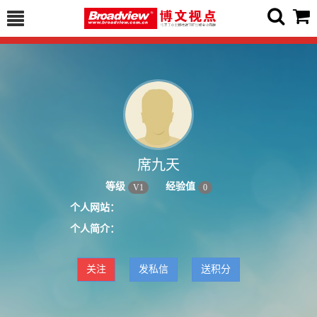
席九天
等级
经验值
V
1
0
个人网站：
个人简介：
关注
发私信
送积分