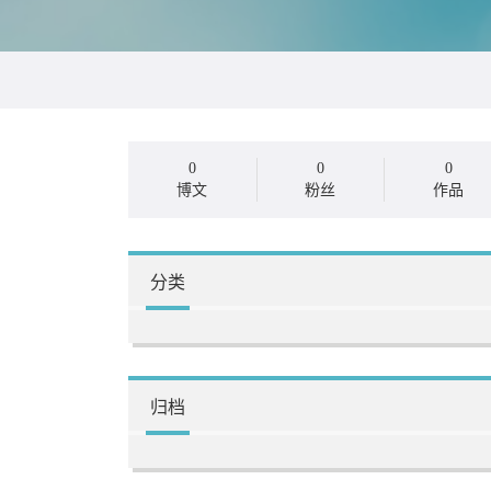
0
0
0
博文
粉丝
作品
分类
归档