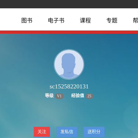
图书
电子书
课程
专题
sc15258220131
等级
经验值
V
1
25
关注
发私信
送积分