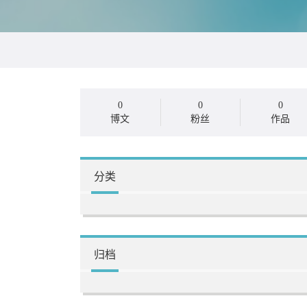
0
0
0
博文
粉丝
作品
分类
归档