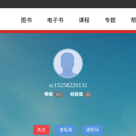
图书
电子书
课程
专题
sc15258220131
等级
经验值
V
1
25
关注
发私信
送积分