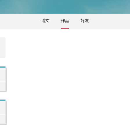
博文
作品
好友