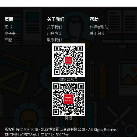
页面
关于我们
帮助
图书
关于我们
作译者帮助
电子书
用户协议
关于积分
专题
联系我们
微信公众号
微博
版权所有©1998-2016
·
北京博文视点资讯有限公司
·
All Rights Reserved
京ICP备14025786号-1
京ICP证150227号