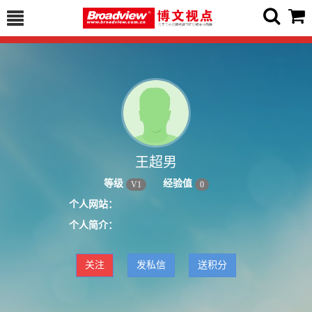
王超男
等级
经验值
V
1
0
个人网站：
个人简介：
关注
发私信
送积分