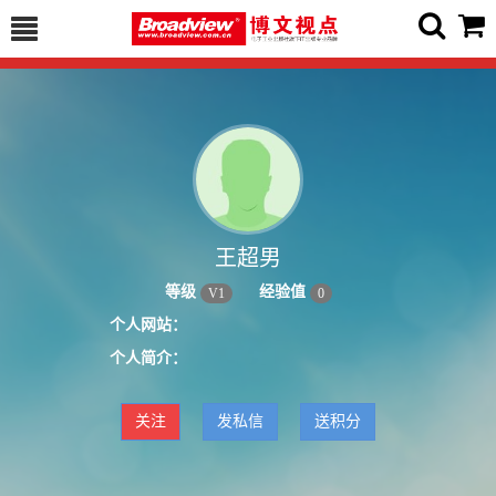
王超男
等级
经验值
V
1
0
个人网站：
个人简介：
关注
发私信
送积分