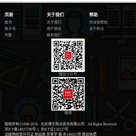
页面
关于我们
帮助
图书
关于我们
作译者帮助
电子书
用户协议
关于积分
专题
联系我们
微信公众号
微博
版权所有©1998-2016
·
北京博文视点资讯有限公司
·
All Rights Reserved
京ICP备14025786号-1
京ICP证150227号
出版物经营许可证 新出发 京零字 第 丰140025号
营业执照